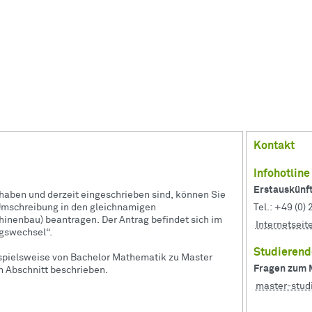
Kontakt
Infohotlin
Erstauskünf
haben und derzeit eingeschrieben sind, können Sie
Tel.: +49 (0)
Umschreibung in den gleichnamigen
inenbau) beantragen. Der Antrag befindet sich im
Internetseit
gswechsel“.
Studierend
ispielsweise von Bachelor Mathematik zu Master
Fragen zum 
n Abschnitt beschrieben.
master-stu