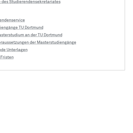
e des Studierenden­sekretariates
endenservice
iengänge TU Dortmund
asterstudium an der TU Dortmund
oraussetzungen der Masterstudiengänge
nde Unterlagen
Fristen