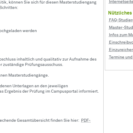
Internetseit
litik, können Sie sich für diesen Masterstudiengang
chritten:
Nützliches
FAQ-Studier
Master-Stud
hochgeladen werden
Infos zum M
Einschreibv
Einzureiche
Termine und 
bschluss inhaltlich und qualitativ zur Aufnahme des
er zuständige Prüfungsausschuss.
lnen Masterstudiengänge.
denen Unterlagen an den jeweiligen
as Ergebnis der Prüfung im Campusportal informiert.
rechende Gesamtübersicht finden Sie hier:
PDF-